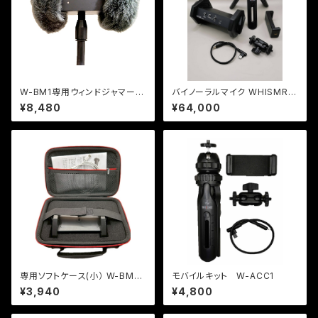
W-BM1専用ウィンドジャマー
バイノーラルマイク WHISMR
（風防）2個1組
〈ウイスマー〉W-BM1 モバイル
¥8,480
¥64,000
キット付属
専用ソフトケース(小） W-BM1
モバイルキット W-ACC1
収納〈カット済グリッドスポンジ
¥3,940
¥4,800
フォーム付〉