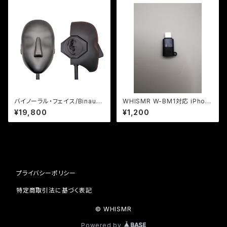
バイノーラル・フェイス/Binaural
WHISMR W-BM1対応 iPhon
Face W-FACE1 『W-BM1』専
e Lightning 端子用 Type-C
¥19,800
¥1,200
用機能拡張ユニット
変換アダプター
プライバシーポリシー
特定商取引法に基づく表記
© WHISMR
Powered by